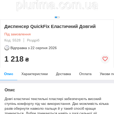
Диспенсер QuickFix Еластичний Довгий
Під замовлення
Код: 5528
Роздріб
Відправка з
22 серпня 2026
1 218
₴
Опис
Характеристики
Доставка
Оплата
Умови п
Опис
Довгі еластичні текстильні пластирі забезпечують високий
ступінь комфорту під час використання. Дає можливість кілька
разів обернути навколо пальця й у такий спосіб краще
тримається. Добре тримаються навіть у разі сильної дії.