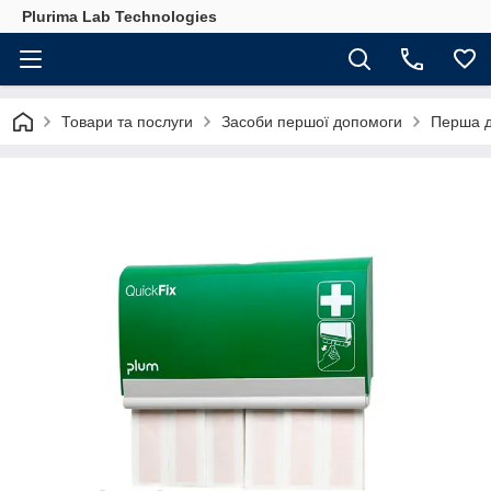
Plurima Lab Technologies
Товари та послуги
Засоби першої допомоги
Перша д