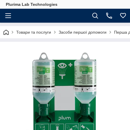
Plurima Lab Technologies
Товари та послуги
Засоби першої допомоги
Перша д