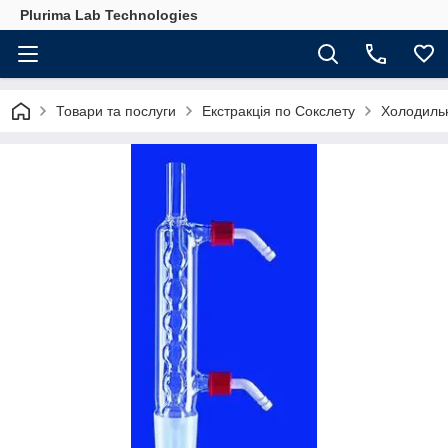
Plurima Lab Technologies
Товари та послуги
Екстракція по Сокслету
Холодильн