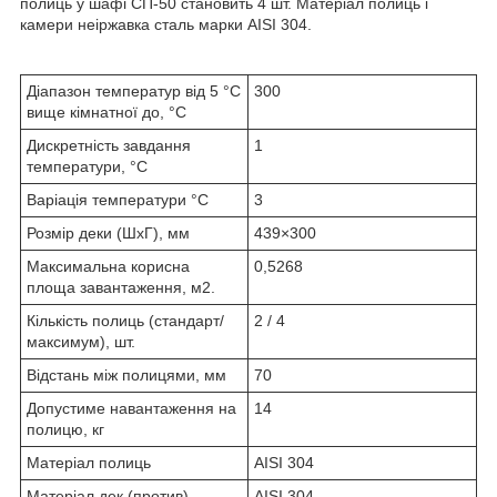
полиць у шафі СП-50 становить 4 шт. Матеріал полиць і
камери неіржавка сталь марки AISI 304.
Діапазон температур від 5 °C
300
вище кімнатної до, °C
Дискретність завдання
1
температури, °С
Варіація температури °C
3
Розмір деки (ШхГ), мм
439×300
Максимальна корисна
0,5268
площа завантаження, м2.
Кількість полиць (стандарт/
2 / 4
максимум), шт.
Відстань між полицями, мм
70
Допустиме навантаження на
14
полицю, кг
Матеріал полиць
AISI 304
Матеріал дек (против)
AISI 304