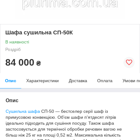
Шафа сушильна СП-50К
В наявності
Роздріб
84 000
₴
Опис
Характеристики
Доставка
Оплата
Умови п
Опис
Сушильна шафа
СП-50 — бестселер серії шаф із
примусовою конвекцією. Об'єм шафи п'ятдесят літрів
ідеально підходить для сушіння посуду. Також шафа
застосовується для термічної обробки речовин вагою не
більш ніж 25 кг на площі 0,52 м2. Максимальна кількість