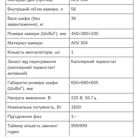
Внутрішній об'єм камери, л
56
Вага шафи (без
36
завантаження), кг
Розміри камери (ШхВхГ), мм
450×380×330
Матеріал камери
AISI 304
Кількість вентиляторів, шт.
1
Захист від перегрівання
Капілярний термостат
(капілярний термостат/
активний)
Габаритні розміри шафи
650×680×605
(ШхВхГ), мм
Напруга живлення, В
220 В, 50 Гц
Номінальна потужність, Вт
1600
Під'єднання фаз
1~
Таймер кількість хвилин/
999/999
годин