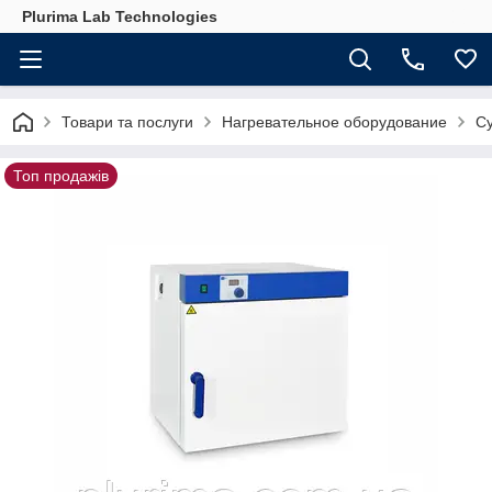
Plurima Lab Technologies
Товари та послуги
Нагревательное оборудование
С
Топ продажів