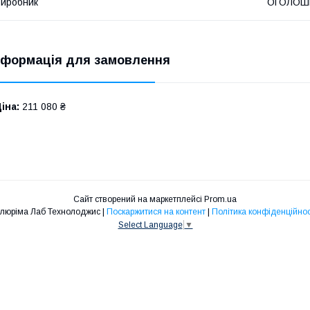
иробник
ОГОЛОШ
нформація для замовлення
іна:
211 080 ₴
Сайт створений на маркетплейсі
Prom.ua
Плюріма Лаб Технолоджис |
Поскаржитися на контент
|
Політика конфіденційнос
Select Language
▼