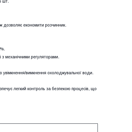
6 шт.
кож дозволяє економити розчинник.
1%.
і з механічними регуляторами.
лю увімкнення/вимкнення охолоджувальної води.
зпечує легкий контроль за безпекою процесів, що