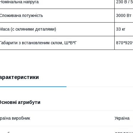
Номінальна напруга
230 В / 
Споживана потужність
3000 Вт
Маса (c скляними деталями)
33 кг
Габарити з встановленим склом, Ш*В*Г
870*920
арактеристики
Основні атрибути
раїна виробник
Україна