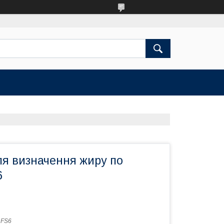
ля визначення жиру по
6
:
FS6