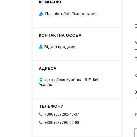
Плюріма Лаб Технолоджис
Е
М
Відділ продажу
П
Т
К
пр-кт Леся Курбаса, 9-Е, Київ,
Україна
З
п
У
+380 (66) 282-43-37
+380 (97) 790-62-98