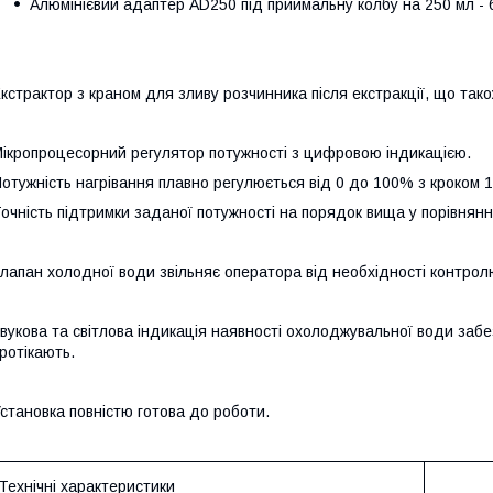
Алюмінієвий адаптер AD250 під приймальну колбу на 250 мл - 
кстрактор з краном для зливу розчинника після екстракції, що та
ікропроцесорний регулятор потужності з цифровою індикацією.
отужність нагрівання плавно регулюється від 0 до 100% з кроком 
очність підтримки заданої потужності на порядок вища у порівнянн
лапан холодної води звільняє оператора від необхідності контро
вукова та світлова індикація наявності охолоджувальної води забе
ротікають.
становка повністю готова до роботи.
Технічні характеристики