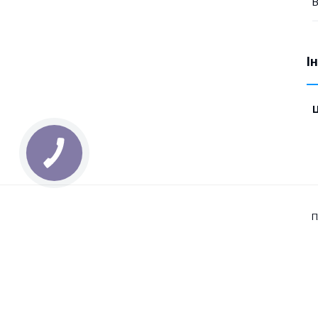
В
І
Ц