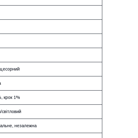
оцесорний
а
%, крок 1%
/світловий
уальне, незалежна