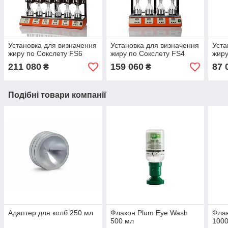
Установка для визначення
Установка для визначення
Уста
жиру по Сокслету FS6
жиру по Сокслету FS4
жиру
211 080
159 060
87 
₴
₴
Подібні товари компанії
Адаптер для колб 250 мл
Флакон Plum Eye Wash
Флак
500 мл
100