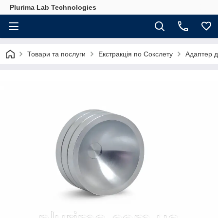
Plurima Lab Technologies
Товари та послуги
Екстракція по Сокслету
Адаптер д